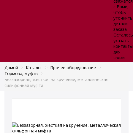
свяжется
с Вами,
чтобы
уточнить
детали
заказа.
Осталось
указать
контакты
для
связи.
Домой
>
Каталог
>
Прочее оборудование
>
Тормоза, муфты
>
Беззазорная, жесткая на кручение, металлическая
сильфонная муфта