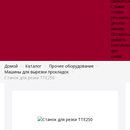
свяжется
с Вами,
чтобы
уточнить
детали
заказа.
Осталось
указать
контакты
для
связи.
Домой
>
Каталог
>
Прочее оборудование
>
Машины для вырезки прокладок
>
Станок для резки TTE250