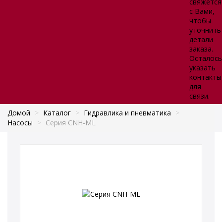
свяжется
с Вами,
чтобы
уточнить
детали
заказа.
Осталось
указать
контакты
для
связи.
Домой
>
Каталог
>
Гидравлика и пневматика
>
Насосы
>
Серия CNH-ML