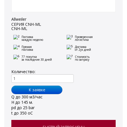
Allweiler
СЕРИЯ CNH-ML
CNH-ML
Поставка
Проверенная
каждую неделю
логистика
Прямая
Доставка
поставка
от 2ух дней
77 покупка
Стоимость
за последние 30 дней
по запросу
Количество:
Q до 300 м3/час
H до 145 м.
pd до 25 bar
t до 350 oС