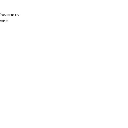
величить
ение