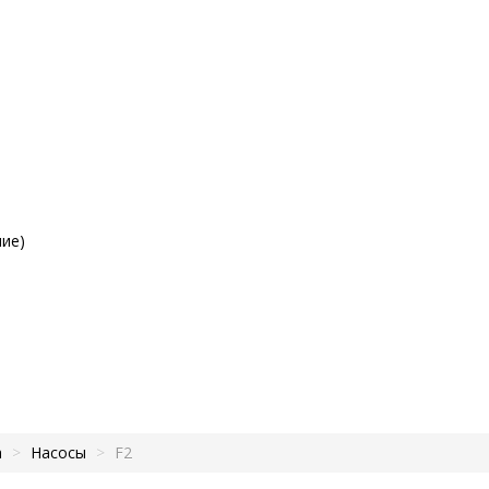
ие)
а
>
Насосы
>
F2