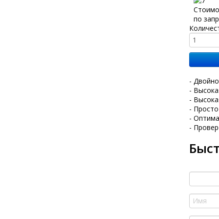
Стоимо
по зап
Количес
- Двойно
- Высок
- Высока
- Прост
- Оптим
- Прове
Быст