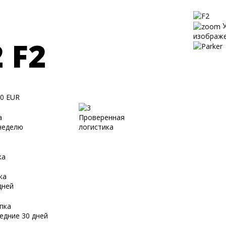
У
изображ
2
F2
00 EUR
а
Проверенная
неделю
логистика
я
ка
ка
дней
пка
едние 30 дней