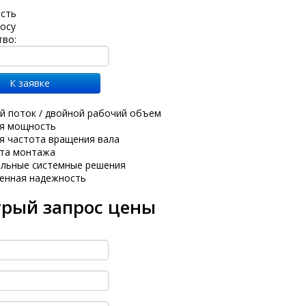
сть
росу
тво:
й поток / двойной рабочий объем
ая мощность
я частота вращения вала
ота монтажа
альные системные решения
ренная надежность
рый запрос цены