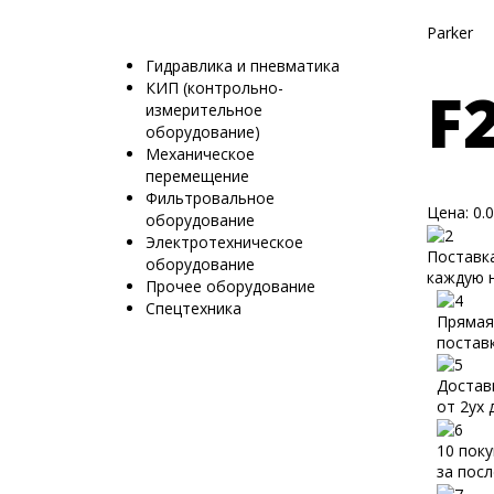
Parker
Гидравлика и пневматика
КИП (контрольно-
F
измерительное
оборудование)
Механическое
перемещение
Фильтровальное
Цена:
0.
оборудование
Электротехническое
Поставк
оборудование
каждую 
Прочее оборудование
Спецтехника
Пряма
постав
Достав
от 2ух 
10 поку
за посл