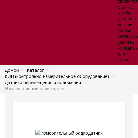
свяжется
с Вами,
чтобы
уточнить
детали
заказа.
Осталось
указать
контакты
для
связи.
Домой
>
Каталог
>
КИП (контрольно-измерительное оборудование)
>
Датчики перемещения и положения
>
Измерительный радиодатчик