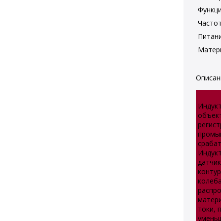
Функци
Часто
Питан
Матер
Описан
Индукт
объект
регист
промыш
срабат
Индукт
датчик
контур
колеба
распро
матери
токи, 
уменьш