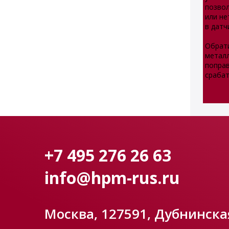
позвол
или не
в датч
Обрати
металл
попра
срабат
+7 495 276 26 63
info@hpm-rus.ru
Москва, 127591, Дубнинская