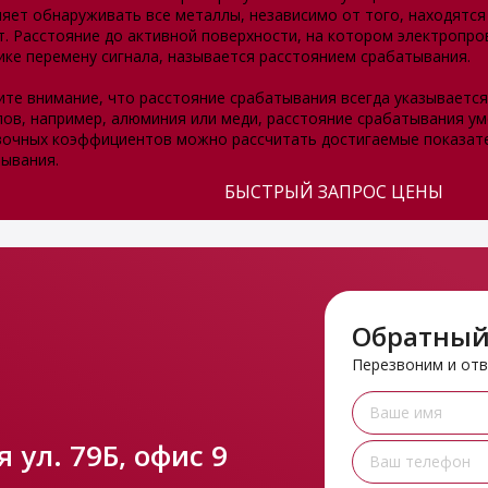
яет обнаруживать все металлы, независимо от того, находятся
т. Расстояние до активной поверхности, на котором электроп
ике перемену сигнала, называется расстоянием срабатывания.
те внимание, что расстояние срабатывания всегда указывается 
ов, например, алюминия или меди, расстояние срабатывания у
вочных коэффициентов можно рассчитать достигаемые показат
ывания.
БЫСТРЫЙ ЗАПРОС ЦЕНЫ
Обратный
Перезвоним и от
 ул. 79Б, офис 9