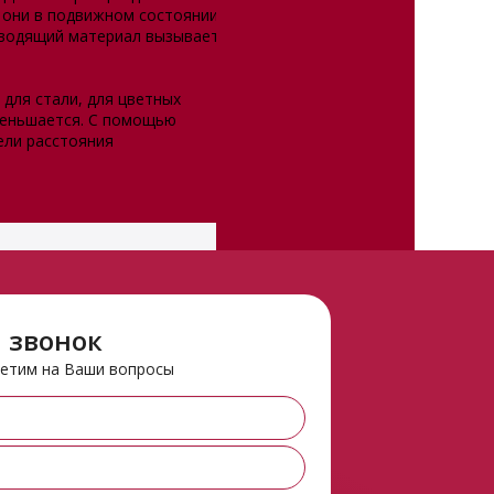
 они в подвижном состоянии
роводящий материал вызывает
для стали, для цветных
меньшается. С помощью
ели расстояния
 звонок
ветим на Ваши вопросы