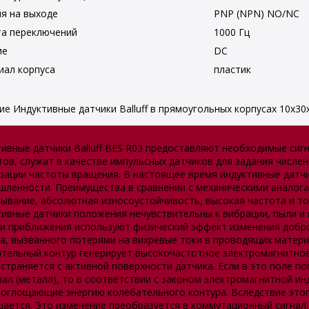
я на выходе
PNP (NPN) NO/NC
та переключений
1000 Гц
ие
DC
иал корпуса
пластик
ие Индуктивные датчики Balluff в прямоугольных корпусах 10x30x
ивные датчики Balluff BES R03 предоставляют необходимые сиг
ов, служат в качестве импульсных датчиков для задания числен
рации частоты вращения. В настоящее время индуктивные датч
ленности. Преимущества в сравнении с механическими аналога
ывание, абсолютная износоустойчивость, высокая частота и т
ивные датчики положения нечувствительны к вибрации, пыли и
и приближения используют физический эффект изменения добр
а, вызванного потерями на вихревые токи в проводящих матер
тельный контур генерирует высокочастотное электромагнитное
страняется с активной поверхности датчика. Если в это поле 
ал (металл), то в соответствии с законом электромагнитной и
поглощающие энергию колебательного контура. Вследствие это
ается. Это изменение преобразуется в коммутационный сигнал.