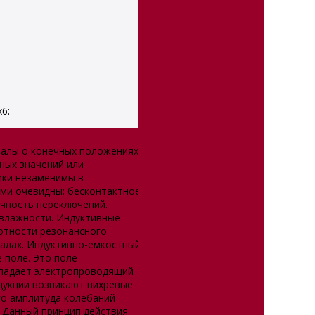
6:
налы о конечных положениях
ных значений или
ики незаменимы в
ми очевидны: бесконтактное
очность переключений.
 влажности. Индуктивные
отности резонансного
иалах. Индуктивно-емкостный
 поле. Это поле
попадает электропроводящий
ндукции возникают вихревые
го амплитуда колебаний
 Данный принцип действия