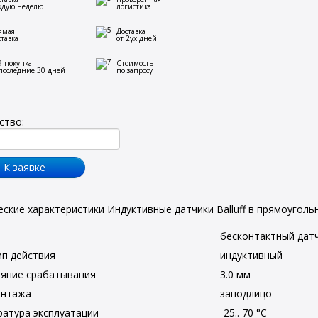
ждую неделю
логистика
ямая
Доставка
ставка
от 2ух дней
9 покупка
Стоимость
 последние 30 дней
по запросу
ство:
еские характеристики Индуктивные датчики Balluff в прямоугольн
бесконтактный дат
п действия
индуктивный
ояние срабатывания
3.0 мм
онтажа
заподлицо
атура эксплуатации
-25.. 70 °C