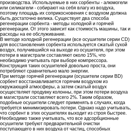
производства. Используемые в них сорбенты - алюмогели
или силикагели - собирают на себя влагу из воздуха,
поэтому площадь их соприкосновения с воздухом должна
быть достаточно велика. Существует два способа
регенерации сорбента - методы холодной и горячей
регенерации. От этого зависит как стоимость машины, так и
расходы на ее обслуживание.
В методе холодной регенерации (все осушители серии CD)
для восстановления сорбента используется сжатый сухой
воздух, получившийся на выходе из осушителя, при этом
потери в магистрали составляют около 15%, что
необходимо учитывать при выборе компрессора.
Конструкция таких осушителей довольно проста, они
потребляют сравнительно мало энергии.
При методе горячей регенерации (осушители серии BD)
сорбент восстанавливается горячим воздухом из
окружающей атмосферы, а затем сжатый воздух
осуществляет продувку колонны, при этом потери воздуха
в магистрали составляют всего 2%. Таким образом,
подобные осушители следует применять в случаях, когда
требуется минимизировать потери. Однако надо учитывать,
что сорбент в этих осушителях выходит из строя быстрее.
Необходимо также учитывать, что все адсорбционные
осушители требуют предварительной очистки
поступающего в них воздуха от частиц, способных