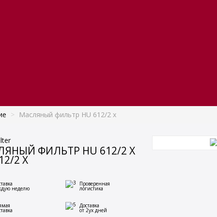
ие
>
Масляный фильтр HU 612/2 x
lter
ЯНЫЙ ФИЛЬТР HU 612/2 X
12/2 X
ставка
Проверенная
ждую неделю
логистика
ямая
Доставка
ставка
от 2ух дней